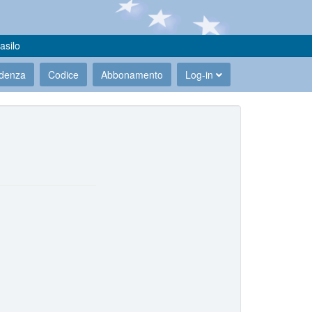
asilo
udenza
Codice
Abbonamento
Log-in
.