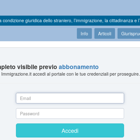
a condizione giuridica dello straniero, l’immigrazione, la cittadinanza e l’
Info
Articoli
Giurispr
leto visibile previo
abbonamento
Immigrazione.it accedi al portale con le tue credenziali per proseguire
Accedi