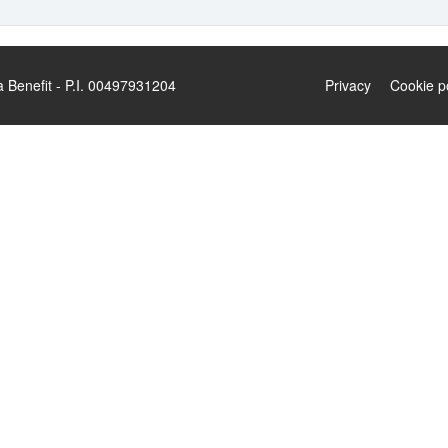
enefit - P.I. 00497931204
Privacy
Cookie p