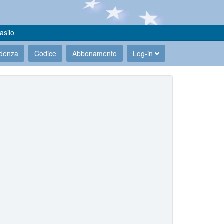
asilo
udenza
Codice
Abbonamento
Log-in
.