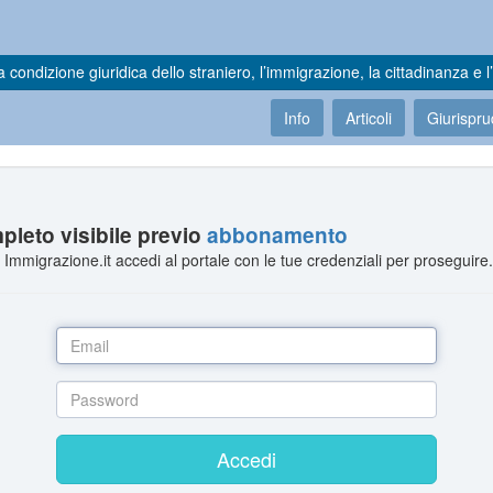
a condizione giuridica dello straniero, l’immigrazione, la cittadinanza e l’
Info
Articoli
Giurispr
leto visibile previo
abbonamento
Immigrazione.it accedi al portale con le tue credenziali per proseguire
Accedi