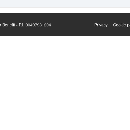
enefit - P.I. 00497931204
Privacy
Cookie p