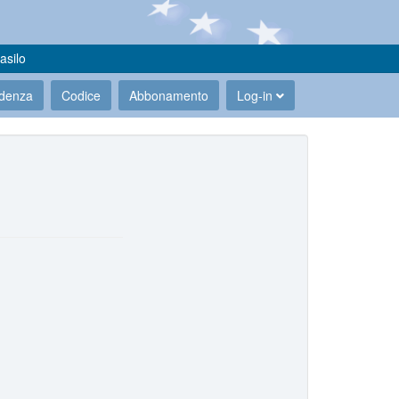
asilo
udenza
Codice
Abbonamento
Log-in
.