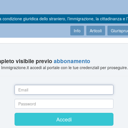
a condizione giuridica dello straniero, l’immigrazione, la cittadinanza e l’
Info
Articoli
Giurispr
leto visibile previo
abbonamento
Immigrazione.it accedi al portale con le tue credenziali per proseguire
Accedi