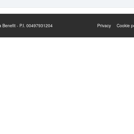
enefit - P.I. 00497931204
Privacy
Cookie p