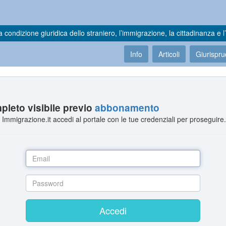
a condizione giuridica dello straniero, l’immigrazione, la cittadinanza e l’
Info
Articoli
Giurispr
leto visibile previo
abbonamento
Immigrazione.it accedi al portale con le tue credenziali per proseguire
Accedi