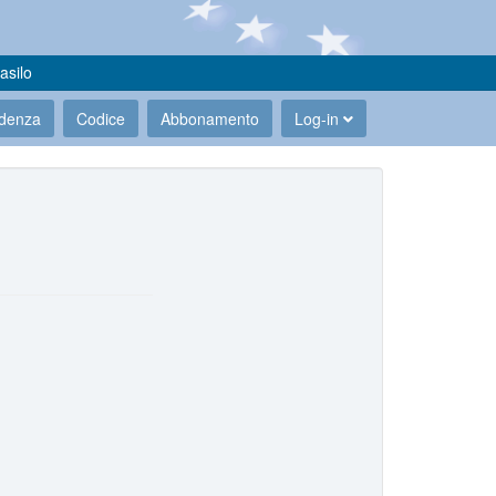
asilo
udenza
Codice
Abbonamento
Log-in
.