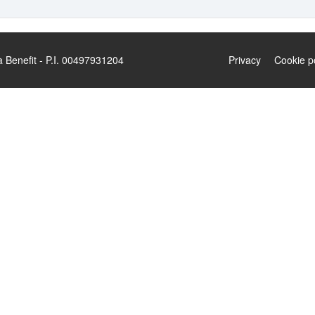
enefit - P.I. 00497931204
Privacy
Cookie p