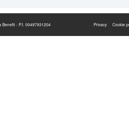
enefit - P.I. 00497931204
Privacy
Cookie p