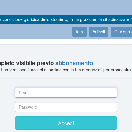
a condizione giuridica dello straniero, l’immigrazione, la cittadinanza e l’
Info
Articoli
Giurispr
leto visibile previo
abbonamento
Immigrazione.it accedi al portale con le tue credenziali per proseguire
Accedi