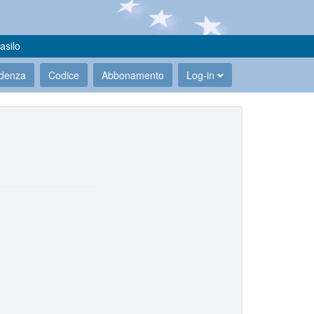
asilo
udenza
Codice
Abbonamento
Log-in
.