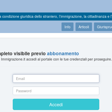
a condizione giuridica dello straniero, l’immigrazione, la cittadinanza e l’
Info
Articoli
Giurispr
leto visibile previo
abbonamento
Immigrazione.it accedi al portale con le tue credenziali per proseguire
Accedi