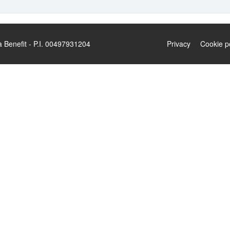
enefit - P.I. 00497931204
Privacy
Cookie p