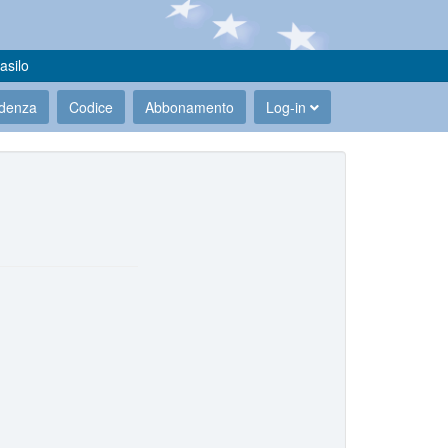
asilo
udenza
Codice
Abbonamento
Log-in
.